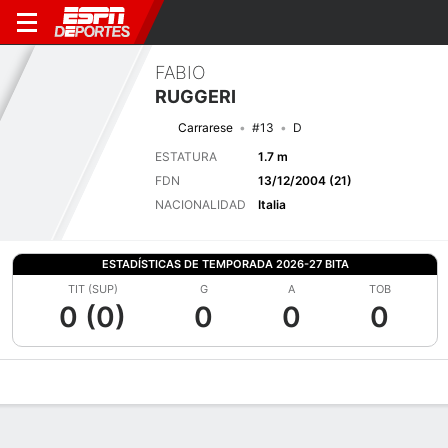
FABIO
RUGGERI
Carrarese
#13
D
ESTATURA
1.7 m
FDN
13/12/2004 (21)
NACIONALIDAD
Italia
ESTADÍSTICAS DE TEMPORADA 2026-27 BITA
TIT (SUP)
G
A
TOB
0 (0)
0
0
0
Perfil de Jugador
Bio
Noticias
Partidos
Estadísticas