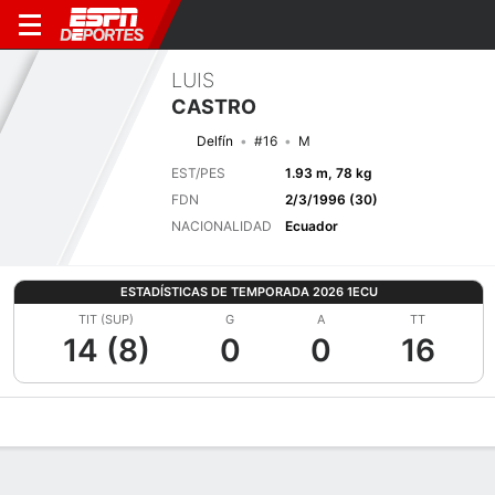
LUIS
CASTRO
Delfín
#16
M
EST/PES
1.93 m, 78 kg
FDN
2/3/1996 (30)
NACIONALIDAD
Ecuador
ESTADÍSTICAS DE TEMPORADA 2026 1ECU
TIT (SUP)
G
A
TT
14 (8)
0
0
16
Perfil de Jugador
Bio
Noticias
Partidos
Estadísticas