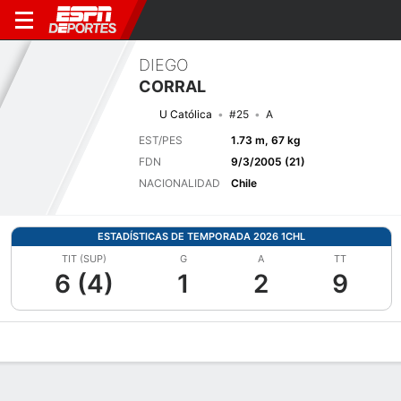
DIEGO
CORRAL
U Católica
#25
A
EST/PES
1.73 m, 67 kg
FDN
9/3/2005 (21)
NACIONALIDAD
Chile
ESTADÍSTICAS DE TEMPORADA 2026 1CHL
TIT (SUP)
G
A
TT
6 (4)
1
2
9
Perfil de Jugador
Bio
Noticias
Partidos
Estadísticas