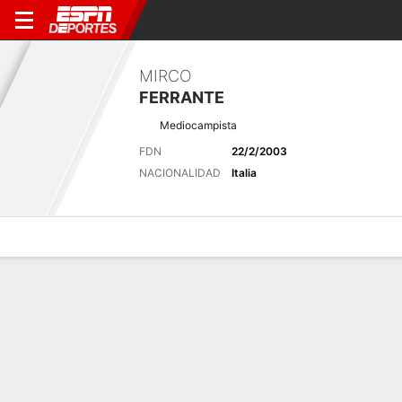
MIRCO
FERRANTE
Mediocampista
FDN
22/2/2003
NACIONALIDAD
Italia
Perfil de Jugador
Bio
Noticias
Partidos
Estadísticas
Últimas noticias
Ver Todo