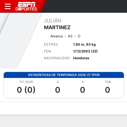
JULIÁN
MARTINEZ
Alverca
#3
D
EST/PES
1.85 m, 63 kg
FDN
1/12/2003 (22)
NACIONALIDAD
Honduras
ESTADÍSTICAS DE TEMPORADA 2026-27 1POR
TIT (SUP)
G
A
TOB
0 (0)
0
0
0
Perfil de Jugador
Bio
Noticias
Partidos
Estadísticas