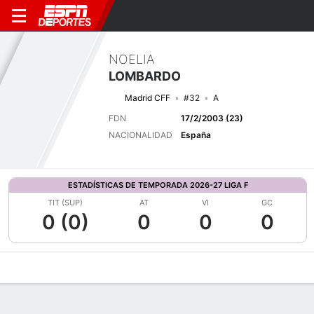
NOELIA
LOMBARDO
Madrid CFF
#32
A
FDN
17/2/2003 (23)
NACIONALIDAD
España
ESTADÍSTICAS DE TEMPORADA 2026-27 LIGA F
TIT (SUP)
AT
VI
GC
0 (0)
0
0
0
Perfil de Jugador
Bio
Noticias
Partidos
Estadísticas