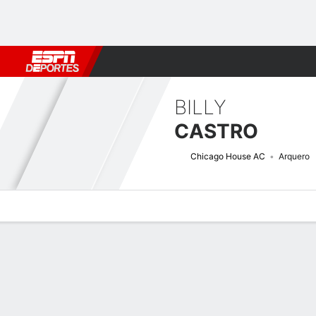
Fútbol
MLB
F. Americano
Básquetbol
WNBA
F1
Boxe
BILLY
CASTRO
Chicago House AC
Arquero
Perfil de Jugador
Bio
Noticias
Partidos
Estadísticas