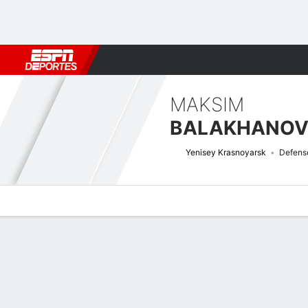
Fútbol
MLB
F. Americano
Básquetbol
WNBA
F1
Boxe
MAKSIM
BALAKHANO
Yenisey Krasnoyarsk
Defens
Perfil de Jugador
Bio
Noticias
Partidos
Estadísticas