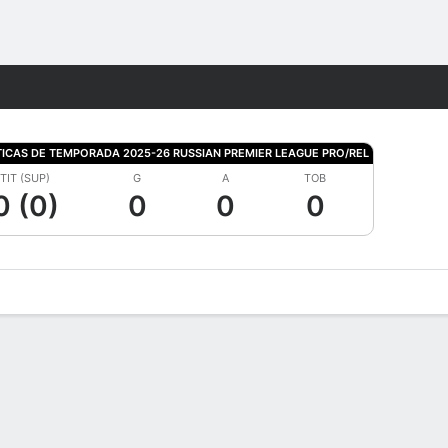
Watch
Juegos
TICAS DE TEMPORADA 2025-26 RUSSIAN PREMIER LEAGUE PRO/REL
TIT (SUP)
G
A
TOB
0 (0)
0
0
0