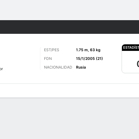
o
Más Deportes
ESTADÍS
EST/PES
1.75 m, 63 kg
V
FDN
15/1/2005 (21)
NACIONALIDAD
Rusia
or