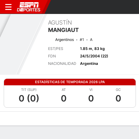
AGUSTÍN
MANGIAUT
Argentinos
#1
A
EST/PES
1.85 m, 83 kg
FDN
24/5/2004 (22)
NACIONALIDAD
Argentina
ESTADÍSTICAS DE TEMPORADA 2026 LPA
TIT (SUP)
AT
VI
GC
0 (0)
0
0
0
Perfil de Jugador
Bio
Noticias
Partidos
Estadísticas