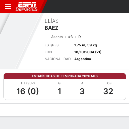
ELÍAS
BAEZ
Atlanta
#3
D
EST/PES
1.75 m, 59 kg
FDN
18/10/2004 (21)
NACIONALIDAD
Argentina
ESTADÍSTICAS DE TEMPORADA 2026 MLS
TIT (SUP)
G
A
TOB
16 (0)
1
3
32
Perfil de Jugador
Bio
Noticias
Partidos
Estadísticas