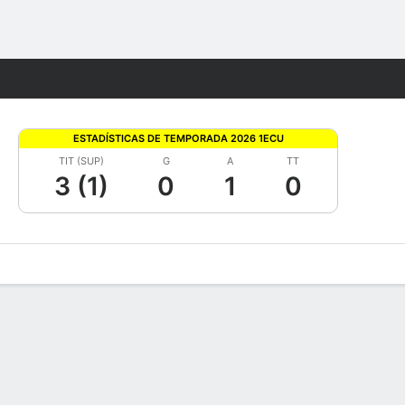
Watch
Juegos
ESTADÍSTICAS DE TEMPORADA 2026 1ECU
TIT (SUP)
G
A
TT
3 (1)
0
1
0