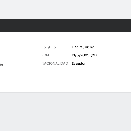
o
Más Deportes
EST/PES
1.75 m, 68 kg
FDN
11/5/2005 (21)
NACIONALIDAD
Ecuador
te