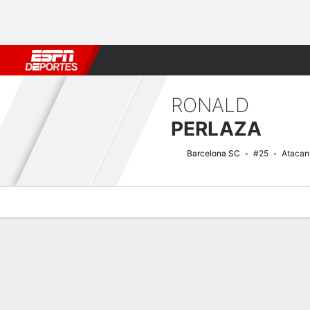
Fútbol
MLB
F. Americano
Básquetbol
WNBA
F1
Boxe
RONALD
PERLAZA
Barcelona SC
#25
Atacan
Perfil de Jugador
Bio
Noticias
Partidos
Estadísticas