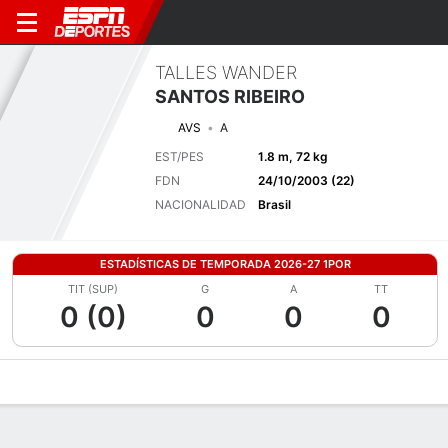
TALLES WANDER
SANTOS RIBEIRO
AVS
A
EST/PES
1.8 m, 72 kg
FDN
24/10/2003 (22)
NACIONALIDAD
Brasil
ESTADÍSTICAS DE TEMPORADA 2026-27 1POR
TIT (SUP)
G
A
TT
0 (0)
0
0
0
Perfil de Jugador
Bio
Noticias
Partidos
Estadísticas