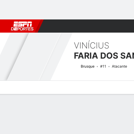
Fútbol
MLB
F. Americano
Básquetbol
WNBA
F1
Boxe
VINÍCIUS
FARIA DOS S
Brusque
#11
Atacante
Perfil de Jugador
Bio
Noticias
Partidos
Estadísticas