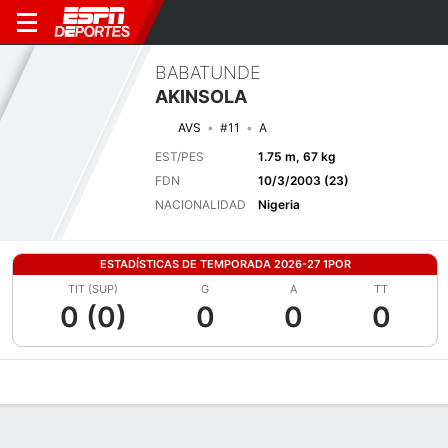
BABATUNDE
AKINSOLA
AVS
#11
A
EST/PES
1.75 m, 67 kg
FDN
10/3/2003 (23)
NACIONALIDAD
Nigeria
ESTADÍSTICAS DE TEMPORADA 2026-27 1POR
TIT (SUP)
G
A
TT
0 (0)
0
0
0
Perfil de Jugador
Bio
Noticias
Partidos
Estadísticas