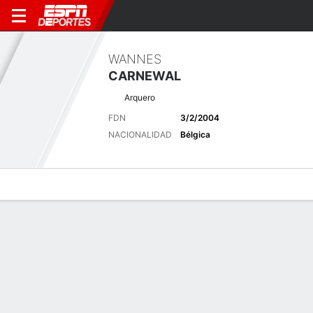
WANNES
CARNEWAL
Arquero
FDN
3/2/2004
NACIONALIDAD
Bélgica
Perfil de Jugador
Bio
Noticias
Partidos
Estadísticas
Últimas noticias
Ver Todo