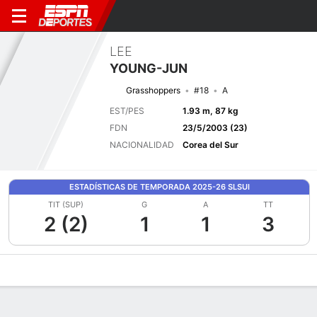
LEE
YOUNG-JUN
Grasshoppers
#18
A
EST/PES
1.93 m, 87 kg
FDN
23/5/2003 (23)
NACIONALIDAD
Corea del Sur
ESTADÍSTICAS DE TEMPORADA 2025-26 SLSUI
TIT (SUP)
G
A
TT
2 (2)
1
1
3
Perfil de Jugador
Bio
Noticias
Partidos
Estadísticas