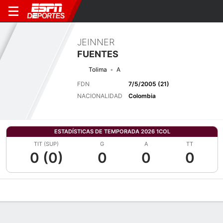
JEINNER
FUENTES
Tolima
A
FDN
7/5/2005 (21)
NACIONALIDAD
Colombia
ESTADÍSTICAS DE TEMPORADA 2026 1COL
TIT (SUP)
G
A
TT
0 (0)
0
0
0
Perfil de Jugador
Bio
Noticias
Partidos
Estadísticas