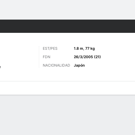
o
Más Deportes
EST/PES
1.8 m, 77 kg
FDN
26/3/2005 (21)
NACIONALIDAD
Japón
e