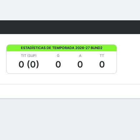
Watch
Juegos
ESTADÍSTICAS DE TEMPORADA 2026-27 BUND2
TIT (SUP)
G
A
TT
0 (0)
0
0
0