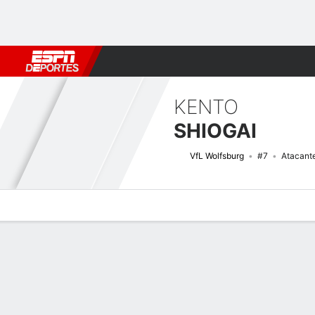
Fútbol
MLB
F. Americano
Básquetbol
WNBA
F1
Boxe
KENTO
SHIOGAI
VfL Wolfsburg
#7
Atacant
Perfil de Jugador
Bio
Noticias
Partidos
Estadísticas