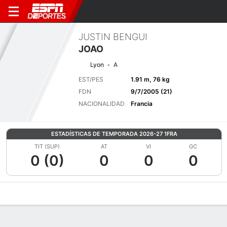
JUSTIN BENGUI
JOAO
Lyon
A
EST/PES
1.91 m, 76 kg
FDN
9/7/2005 (21)
NACIONALIDAD
Francia
ESTADÍSTICAS DE TEMPORADA 2026-27 1FRA
TIT (SUP)
AT
VI
GC
0 (0)
0
0
0
Perfil de Jugador
Bio
Noticias
Partidos
Estadísticas