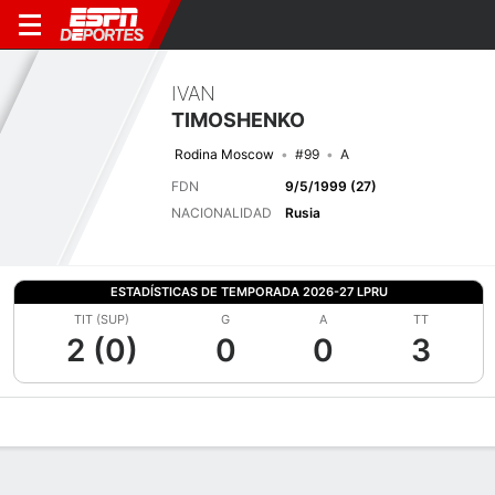
IVAN
TIMOSHENKO
Rodina Moscow
#99
A
FDN
9/5/1999 (27)
NACIONALIDAD
Rusia
ESTADÍSTICAS DE TEMPORADA 2026-27 LPRU
TIT (SUP)
G
A
TT
2 (0)
0
0
3
Perfil de Jugador
Bio
Noticias
Partidos
Estadísticas