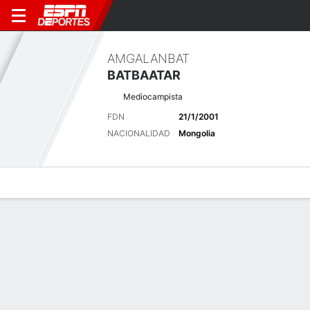
AMGALANBAT
BATBAATAR
Mediocampista
FDN
21/1/2001
NACIONALIDAD
Mongolia
Perfil de Jugador
Bio
Noticias
Partidos
Estadísticas
Últimas noticias
Ver Todo