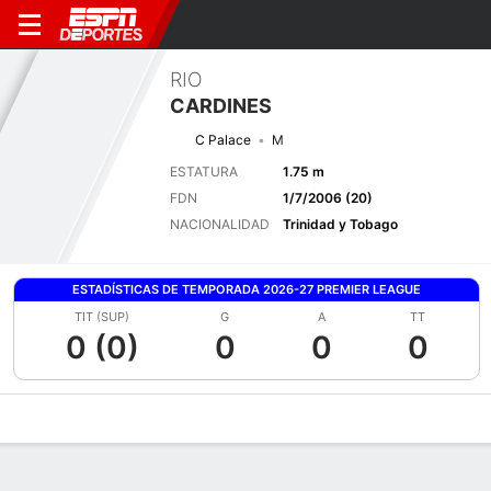
RIO
CARDINES
C Palace
M
ESTATURA
1.75 m
FDN
1/7/2006 (20)
NACIONALIDAD
Trinidad y Tobago
ESTADÍSTICAS DE TEMPORADA 2026-27 PREMIER LEAGUE
TIT (SUP)
G
A
TT
0 (0)
0
0
0
Perfil de Jugador
Bio
Noticias
Partidos
Estadísticas