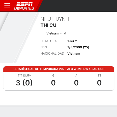
NHU HUYNH
THI CU
Vietnam
M
ESTATURA
1.63 m
FDN
7/8/2000 (25)
NACIONALIDAD
Vietnam
ESTADÍSTICAS DE TEMPORADA 2026 AFC WOMEN'S ASIAN CUP
TIT (SUP)
G
A
TT
3 (0)
0
0
0
Perfil de Jugador
Bio
Noticias
Partidos
Estadísticas