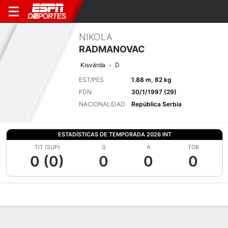
NIKOLA
RADMANOVAC
Kisvárda
D
EST/PES
1.88 m, 82 kg
FDN
30/1/1997 (29)
NACIONALIDAD
República Serbia
ESTADÍSTICAS DE TEMPORADA 2026 INT
TIT (SUP)
G
A
TOB
0 (0)
0
0
0
Perfil de Jugador
Bio
Noticias
Partidos
Estadísticas