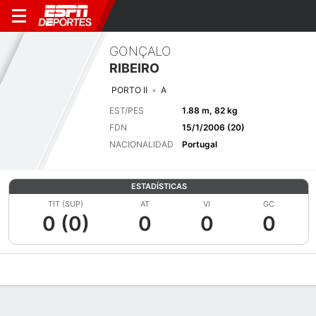
GONÇALO
RIBEIRO
PORTO II
A
EST/PES
1.88 m, 82 kg
FDN
15/1/2006 (20)
NACIONALIDAD
Portugal
ESTADÍSTICAS
TIT (SUP)
AT
VI
GC
0 (0)
0
0
0
Perfil de Jugador
Bio
Noticias
Partidos
Estadísticas