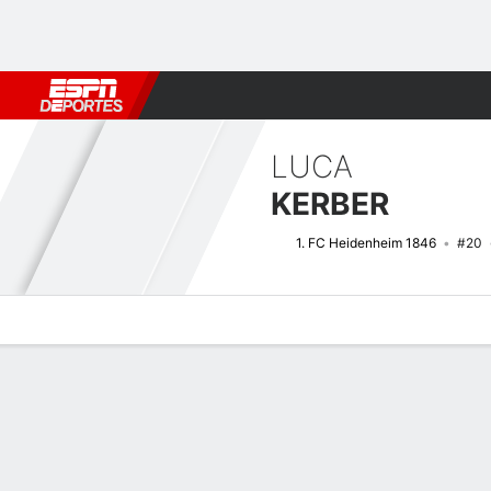
Fútbol
MLB
F. Americano
Básquetbol
WNBA
F1
Boxe
LUCA
KERBER
1. FC Heidenheim 1846
#20
Perfil de Jugador
Bio
Noticias
Partidos
Estadísticas