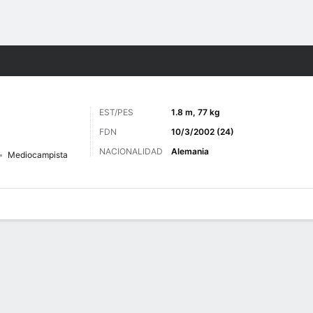
o
Más Deportes
EST/PES
1.8 m, 77 kg
FDN
10/3/2002 (24)
NACIONALIDAD
Alemania
Mediocampista