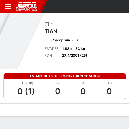
ZIYI
TIAN
Changchun
D
EST/PES
1.88 m, 83 kg
FDN
27/1/2001 (25)
ESTADÍSTICAS DE TEMPORADA 2026 SLCHN
TIT (SUP)
G
A
TOB
0 (1)
0
0
0
Perfil de Jugador
Bio
Noticias
Partidos
Estadísticas