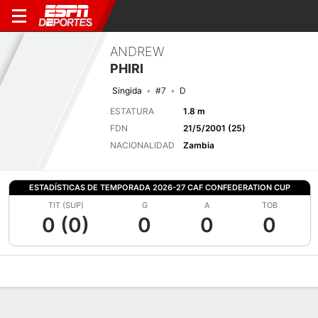
ANDREW
PHIRI
Singida
#7
D
ESTATURA
1.8 m
FDN
21/5/2001 (25)
NACIONALIDAD
Zambia
ESTADÍSTICAS DE TEMPORADA 2026-27 CAF CONFEDERATION CUP
TIT (SUP)
G
A
TOB
0 (0)
0
0
0
Perfil de Jugador
Bio
Noticias
Partidos
Estadísticas