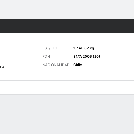
o
Más Deportes
EST/PES
1.7 m, 67 kg
FDN
31/7/2006 (20)
NACIONALIDAD
Chile
sta