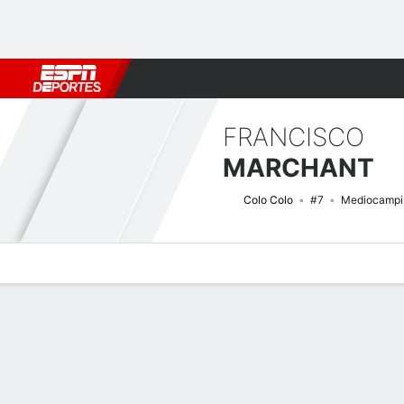
Fútbol
MLB
F. Americano
Básquetbol
WNBA
F1
Boxe
FRANCISCO
MARCHANT
Colo Colo
#7
Mediocampi
Perfil de Jugador
Bio
Noticias
Partidos
Estadísticas