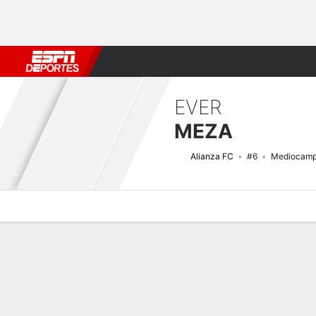
Fútbol
MLB
F. Americano
Básquetbol
WNBA
F1
Boxe
EVER
MEZA
Alianza FC
#6
Mediocamp
Perfil de Jugador
Bio
Noticias
Partidos
Estadísticas