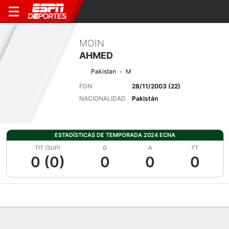
MOIN
AHMED
Pakistan
M
FDN
28/11/2003 (22)
NACIONALIDAD
Pakistán
ESTADÍSTICAS DE TEMPORADA 2024 ECNA
TIT (SUP)
G
A
TT
0 (0)
0
0
0
Perfil de Jugador
Bio
Noticias
Partidos
Estadísticas