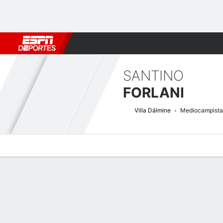
Fútbol
MLB
F. Americano
Básquetbol
WNBA
F1
Boxe
SANTINO
FORLANI
Villa Dálmine
Mediocampista
Perfil de Jugador
Bio
Noticias
Partidos
Estadísticas