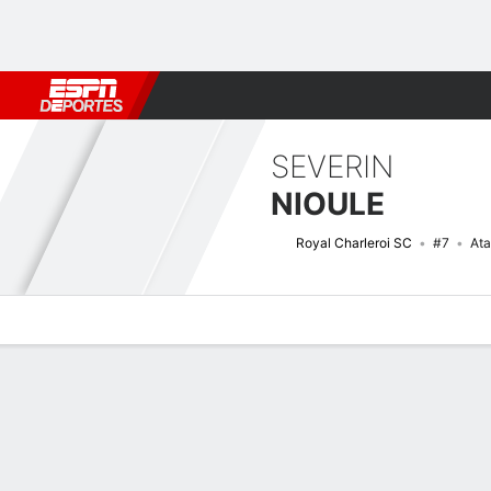
Fútbol
MLB
F. Americano
Básquetbol
WNBA
F1
Boxe
SEVERIN
NIOULE
Royal Charleroi SC
#7
At
Perfil de Jugador
Bio
Noticias
Partidos
Estadísticas