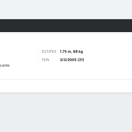
o
Más Deportes
EST/PES
1.75 m, 68 kg
FDN
3/3/2005 (21)
acante