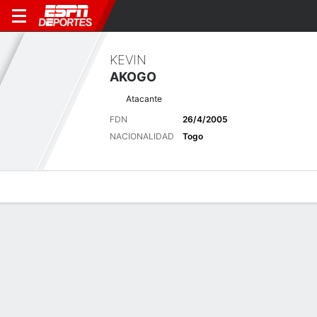
KEVIN
AKOGO
Atacante
FDN
26/4/2005
NACIONALIDAD
Togo
Perfil de Jugador
Bio
Noticias
Partidos
Estadísticas
Últimas noticias
Ver Todo