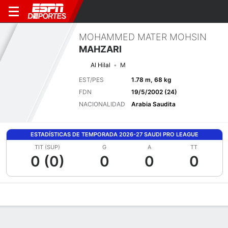
MOHAMMED MATER MOHSIN
MAHZARI
Al Hilal
M
EST/PES
1.78 m, 68 kg
FDN
19/5/2002 (24)
NACIONALIDAD
Arabia Saudita
ESTADÍSTICAS DE TEMPORADA 2026-27 SAUDI PRO LEAGUE
TIT (SUP)
G
A
TT
0 (0)
0
0
0
Perfil de Jugador
Bio
Noticias
Partidos
Estadísticas