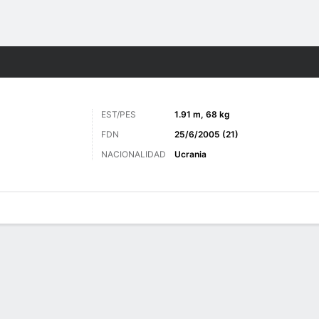
o
Más Deportes
EST/PES
1.91 m, 68 kg
FDN
25/6/2005 (21)
NACIONALIDAD
Ucrania