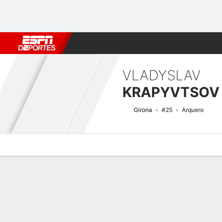
Fútbol
MLB
F. Americano
Básquetbol
WNBA
F1
Boxe
VLADYSLAV
KRAPYVTSOV
Girona
#25
Arquero
Perfil de Jugador
Bio
Noticias
Partidos
Estadísticas