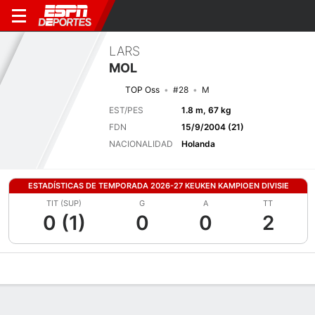
LARS
MOL
TOP Oss
#28
M
EST/PES
1.8 m, 67 kg
FDN
15/9/2004 (21)
NACIONALIDAD
Holanda
ESTADÍSTICAS DE TEMPORADA 2026-27 KEUKEN KAMPIOEN DIVISIE
TIT (SUP)
G
A
TT
0 (1)
0
0
2
Perfil de Jugador
Bio
Noticias
Partidos
Estadísticas