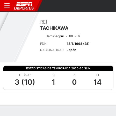
REI
TACHIKAWA
Jamshedpur
#8
M
FDN
18/1/1998 (28)
NACIONALIDAD
Japón
ESTADÍSTICAS DE TEMPORADA 2025-26 SLIN
TIT (SUP)
G
A
TT
3 (10)
1
0
14
Perfil de Jugador
Bio
Noticias
Partidos
Estadísticas