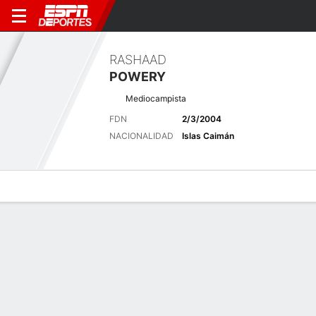
RASHAAD
POWERY
Mediocampista
FDN
2/3/2004
NACIONALIDAD
Islas Caimán
Perfil de Jugador
Bio
Noticias
Partidos
Estadísticas
Últimas noticias
Ver Todo