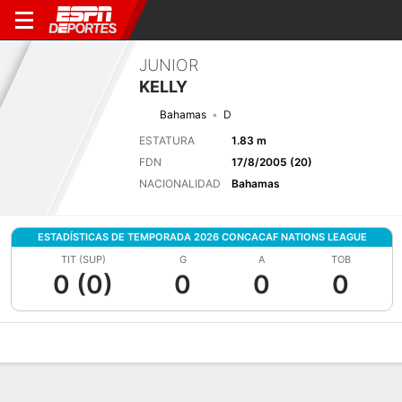
JUNIOR
KELLY
Bahamas
D
ESTATURA
1.83 m
FDN
17/8/2005 (20)
NACIONALIDAD
Bahamas
ESTADÍSTICAS DE TEMPORADA 2026 CONCACAF NATIONS LEAGUE
TIT (SUP)
G
A
TOB
0 (0)
0
0
0
Perfil de Jugador
Bio
Noticias
Partidos
Estadísticas