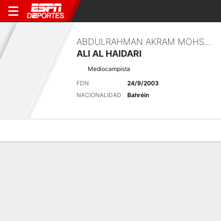
ABDULRAHMAN AKRAM MOHSEN
ALI AL HAIDARI
Mediocampista
FDN
24/9/2003
NACIONALIDAD
Bahréin
Perfil de Jugador
Bio
Noticias
Partidos
Estadísticas
Últimas noticias
Ver Todo