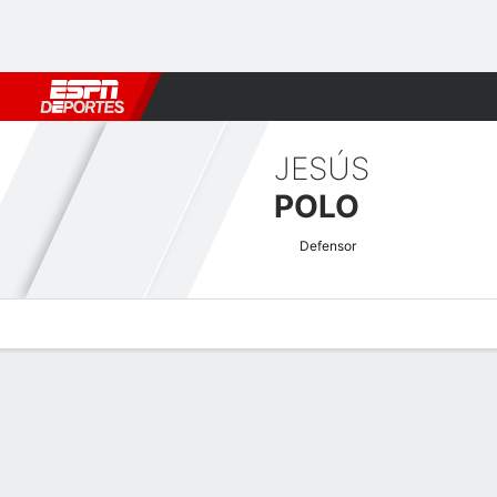
Fútbol
MLB
F. Americano
Básquetbol
WNBA
F1
Boxe
JESÚS
POLO
Defensor
Perfil de Jugador
Bio
Noticias
Partidos
Estadísticas