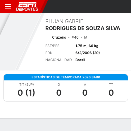
RHUAN GABRIEL
RODRIGUES DE SOUZA SILVA
Cruzeiro
#40
M
EST/PES
1.75 m, 66 kg
FDN
6/2/2006 (20)
NACIONALIDAD
Brasil
ESTADÍSTICAS DE TEMPORADA 2026 SABR
TIT (SUP)
G
A
TT
0 (1)
0
0
0
Perfil de Jugador
Bio
Noticias
Partidos
Estadísticas