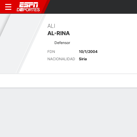
ALI
AL-RINA
Defensor
FDN
10/1/2004
NACIONALIDAD
Siria
Perfil de Jugador
Bio
Noticias
Partidos
Estadísticas
Últimas noticias
Ver Todo