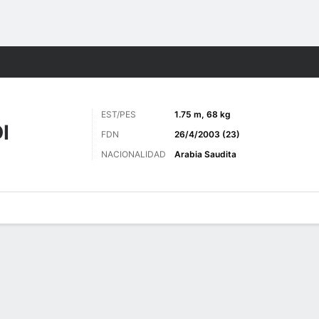
o
Más Deportes
EST/PES
1.75 m, 68 kg
I
FDN
26/4/2003 (23)
NACIONALIDAD
Arabia Saudita