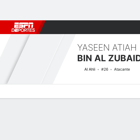
Fútbol
MLB
F. Americano
Básquetbol
WNBA
F1
Boxe
YASEEN ATIAH
BIN AL ZUBAID
Al Ahli
#26
Atacante
Perfil de Jugador
Bio
Noticias
Partidos
Estadísticas