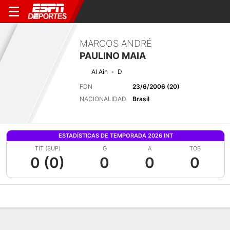
MARCOS ANDRÉ
PAULINO MAIA
Al Ain
D
FDN
23/6/2006 (20)
NACIONALIDAD
Brasil
ESTADÍSTICAS DE TEMPORADA 2026 INT
TIT (SUP)
G
A
TOB
0 (0)
0
0
0
Perfil de Jugador
Bio
Noticias
Partidos
Estadísticas