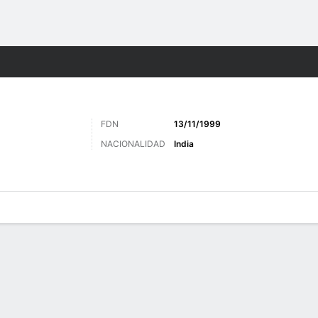
o
Más Deportes
FDN
13/11/1999
NACIONALIDAD
India