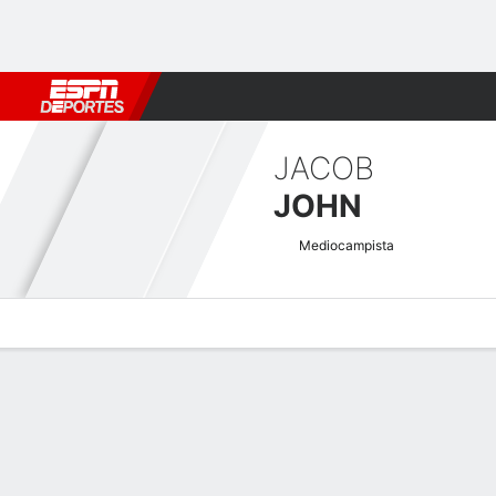
Fútbol
MLB
F. Americano
Básquetbol
WNBA
F1
Boxe
JACOB
JOHN
Mediocampista
Perfil de Jugador
Bio
Noticias
Partidos
Estadísticas