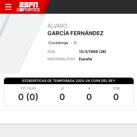
ÁLVARO
GARCÍA FERNÁNDEZ
Covadonga
D
FDN
15/3/1998 (28)
NACIONALIDAD
España
ESTADÍSTICAS DE TEMPORADA 2025-26 COPA DEL REY
TIT (SUP)
G
A
TOB
0 (0)
0
0
0
Perfil de Jugador
Bio
Noticias
Partidos
Estadísticas