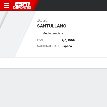
JOSÉ
SANTULLANO
Mediocampista
FDN
7/6/1999
NACIONALIDAD
España
Perfil de Jugador
Bio
Noticias
Partidos
Estadísticas
Últimas noticias
Ver Todo