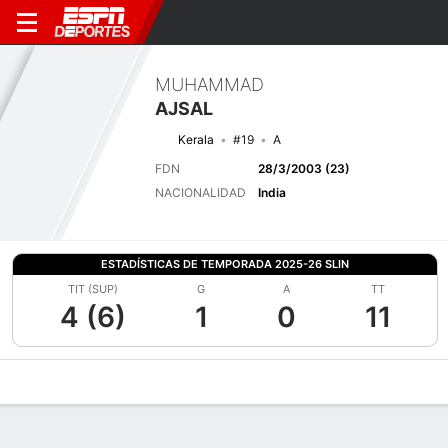
MUHAMMAD
AJSAL
Kerala
#19
A
FDN
28/3/2003 (23)
NACIONALIDAD
India
ESTADÍSTICAS DE TEMPORADA 2025-26 SLIN
TIT (SUP)
G
A
TT
4 (6)
1
0
11
Perfil de Jugador
Bio
Noticias
Partidos
Estadísticas